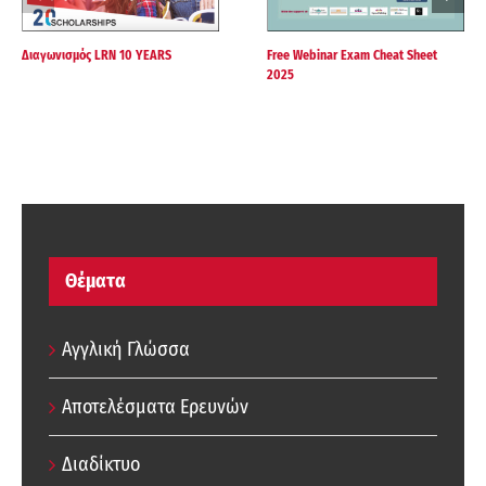
Διαγωνισμός LRN 10 YEARS
Free Webinar Exam Cheat Sheet
2025
Θέματα
Αγγλική Γλώσσα
Αποτελέσματα Ερευνών
Διαδίκτυο