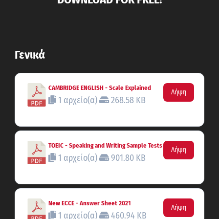
Γενικά
CAMBRIDGE ENGLISH - Scale Explained
Λήψη
1 αρχείο(α)
268.58 KB
TOEIC - Speaking and Writing Sample Tests
Λήψη
1 αρχείο(α)
901.80 KB
New ECCE - Answer Sheet 2021
Λήψη
1 αρχείο(α)
460.94 KB