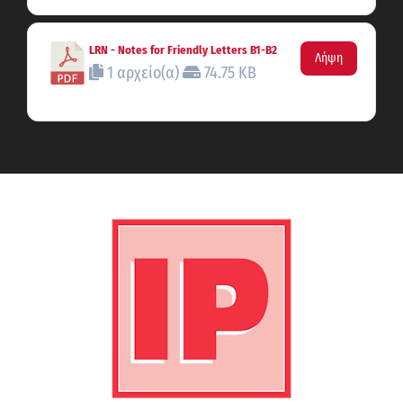
LRN - Notes for Friendly Letters B1-B2
Λήψη
1 αρχείο(α)
74.75 KB