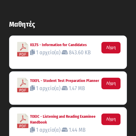
Μαθητές
IELTS - Information for Candidates
Λήψη
1 αρχείο(α)
843.60 KB
TOEFL - Student Test Preparation Planner
Λήψη
1 αρχείο(α)
1.47 MB
TOEIC - Listening and Reading Examinee
Λήψη
Handbook
1 αρχείο(α)
1.44 MB