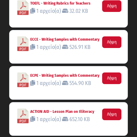
TOEFL - Writing Rubrics for Teachers
Λήψη
1 αρχείο(α)
32.02 KB
ECCE - Writing Samples with Commentary
Λήψη
1 αρχείο(α)
526.91 KB
ECPE - Writing Samples with Commentary
Λήψη
1 αρχείο(α)
554.90 KB
ACTION AID - Lesson Plan on Illiteracy
Λήψη
1 αρχείο(α)
652.10 KB