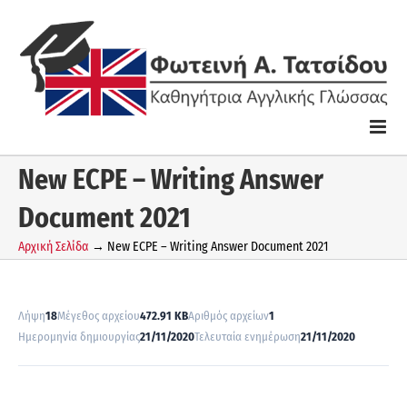
Skip
to
content
New ECPE – Writing Answer
Document 2021
Αρχική Σελίδα
→
New ECPE – Writing Answer Document 2021
Λήψη
18
Μέγεθος αρχείου
472.91 KB
Αριθμός αρχείων
1
Ημερομηνία δημιουργίας
21/11/2020
Τελευταία ενημέρωση
21/11/2020
Λήψη