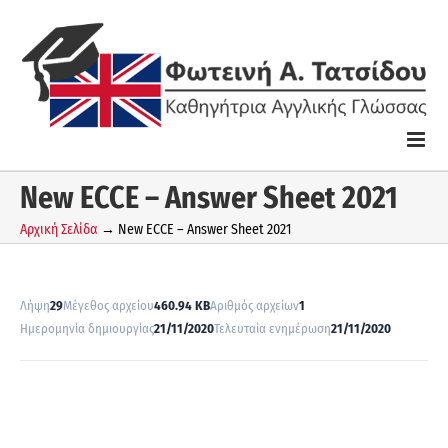
Skip
to
content
New ECCE – Answer Sheet 2021
Αρχική Σελίδα
→
New ECCE – Answer Sheet 2021
Λήψη
29
Μέγεθος αρχείου
460.94 KB
Αριθμός αρχείων
1
Ημερομηνία δημιουργίας
21/11/2020
Τελευταία ενημέρωση
21/11/2020
Λήψη