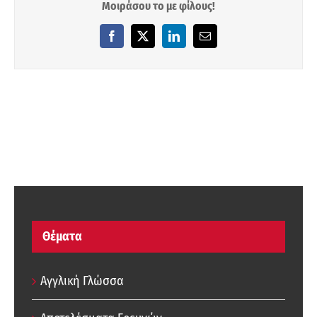
Μοιράσου το με φίλους!
Facebook
X
LinkedIn
Email
Θέματα
Αγγλική Γλώσσα